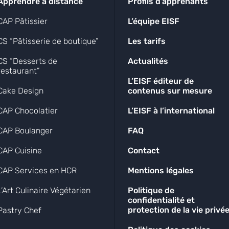
Apprendre à distance
Profils d’apprenants
CAP Pâtissier
L’équipe EISF
CS “Pâtisserie de boutique”
Les tarifs
CS “Desserts de
Actualités
restaurant”
L’EISF éditeur de
Cake Design
contenus sur mesure
CAP Chocolatier
L’EISF à l’international
CAP Boulanger
FAQ
CAP Cuisine
Contact
CAP Services en HCR
Mentions légales
L’Art Culinaire Végétarien
Politique de
confidentialité et
protection de la vie privé
Pastry Chef