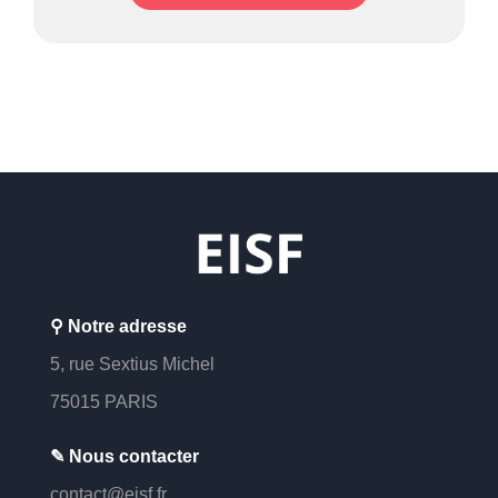
⚲ Notre adresse
5, rue Sextius Michel
7
5015 PARIS
✎ Nous contacter
contact@eisf.fr