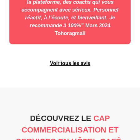
la plateforme, des coachs qui vous
accompagnent avec sérieux. Personnel
réactif, à l’écoute, et bienveillant. Je
recommande à 100%”
Mars 2024
Tohoragmail
Voir tous les avis
DÉCOUVREZ LE
CAP
COMMERCIALISATION ET