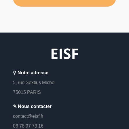
⚲ Notre adresse
5, rue Sextius Michel
7
5015 PARIS
✎ Nous contacter
contact@eisf.fr
06 78 97 73 16