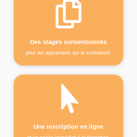

Des stages conventionnés
pour les apprenants qui le souhaitent.

Une inscription en ligne