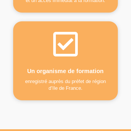
et un accès immédiat à la formation.

Un organisme de formation
enregistré auprès du préfet de région
d’Ile de France.